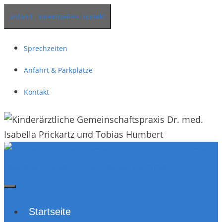
Springe
anfahrt . sprechzeiten. kontakt
zum
Inhalt
Sprechzeiten
Anfahrt & Parkplätze
Kontakt
Startseite