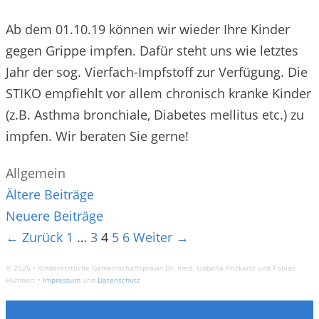
Ab dem 01.10.19 können wir wieder Ihre Kinder
gegen Grippe impfen. Dafür steht uns wie letztes
Jahr der sog. Vierfach-Impfstoff zur Verfügung. Die
STIKO empfiehlt vor allem chronisch kranke Kinder
(z.B. Asthma bronchiale, Diabetes mellitus etc.) zu
impfen. Wir beraten Sie gerne!
Kategorien
Allgemein
Beitrags-
Ältere Beiträge
Navigation
Neuere Beiträge
← Zurück
1
…
3
4
5
6
Weiter →
© 2026 • Kinderärztliche Gemeinschaftspraxis Dr. med. Isabella Prickartz und Tobias
Humbert •
Impressum
und
Datenschutz