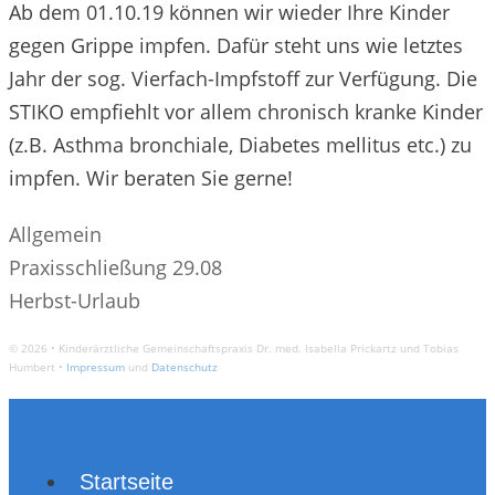
Ab dem 01.10.19 können wir wieder Ihre Kinder
gegen Grippe impfen. Dafür steht uns wie letztes
Jahr der sog. Vierfach-Impfstoff zur Verfügung. Die
STIKO empfiehlt vor allem chronisch kranke Kinder
(z.B. Asthma bronchiale, Diabetes mellitus etc.) zu
impfen. Wir beraten Sie gerne!
Kategorien
Allgemein
Beitrags-
Praxisschließung 29.08
Navigation
Herbst-Urlaub
© 2026 • Kinderärztliche Gemeinschaftspraxis Dr. med. Isabella Prickartz und Tobias
Humbert •
Impressum
und
Datenschutz
Startseite