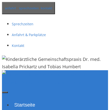
Springe
anfahrt . sprechzeiten. kontakt
zum
Inhalt
Sprechzeiten
Anfahrt & Parkplätze
Kontakt
Startseite