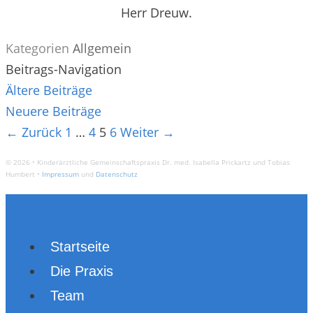
Herr Dreuw.
Kategorien
Allgemein
Beitrags-Navigation
Ältere Beiträge
Neuere Beiträge
← Zurück
1
…
4
5
6
Weiter →
© 2026 • Kinderärztliche Gemeinschaftspraxis Dr. med. Isabella Prickartz und Tobias
Humbert •
Impressum
und
Datenschutz
Startseite
Die Praxis
Team