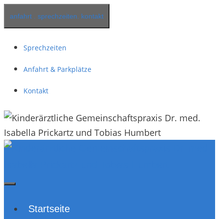
Springe
anfahrt . sprechzeiten. kontakt
zum
Inhalt
Sprechzeiten
Anfahrt & Parkplätze
Kontakt
Startseite