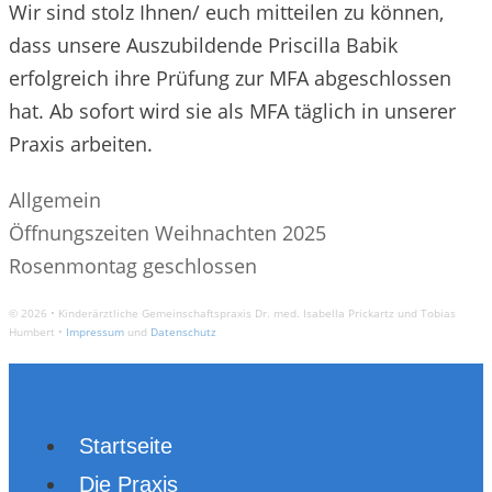
Wir sind stolz Ihnen/ euch mitteilen zu können,
dass unsere Auszubildende Priscilla Babik
erfolgreich ihre Prüfung zur MFA abgeschlossen
hat. Ab sofort wird sie als MFA täglich in unserer
Praxis arbeiten.
Kategorien
Allgemein
Beitrags-
Öffnungszeiten Weihnachten 2025
Navigation
Rosenmontag geschlossen
© 2026 • Kinderärztliche Gemeinschaftspraxis Dr. med. Isabella Prickartz und Tobias
Humbert •
Impressum
und
Datenschutz
Startseite
Die Praxis